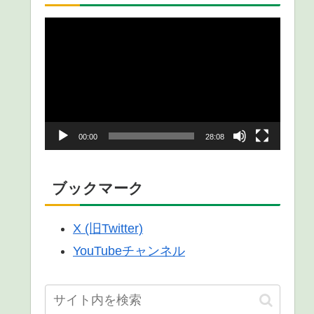
動
画
プ
レ
ー
00:00
28:08
ヤ
ー
ブックマーク
X (旧Twitter)
YouTubeチャンネル