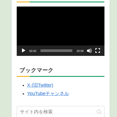
動
画
プ
レ
ー
00:00
28:08
ヤ
ー
ブックマーク
X (旧Twitter)
YouTubeチャンネル