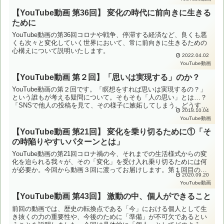
【YouTube動画 第36回】 変化の時代に前向きに生きる
ために
YouTube動画の第36回コロナや戦争、停滞する経済など、良くも悪
くも次々と変化していく世界において、常に前向きに生きるための
心構えについて説明いたします。
2022.04.02
YouTube動画
【YouTube動画 第２回】「思いは実現する」のか？
YouTube動画の第２回です。「瞑想をすれば思いは実現するの？」
という誰もが考える疑問について。そもそも「人の思い」とは…？
「SNSで他人の投稿を見て、その様子に嫉妬してしまう。どうすれ
2018.10.04
ばいいのでしょう？」という質問にもお答えします。動画...
YouTube動画
【YouTube動画 第21回】 変化を乗り切るために①「そ
の時陥りやすいパターンとは」
YouTube動画の第21回コロナ禍の今、それまでの生活様式からの変
化を迫られる我々が、その「変化」を受け入れ乗り切るためには何
が必要か。今回から動画３回に渡ってお届けします。第１回目の今
2020.09.20
回は、人が変化を迫られたときに陥りやすい落とし穴と、...
YouTube動画
【YouTube動画 第43回】 激動の中、個人ができること
前回の動画では、歴史の転換点である「今」における個人として生
き抜くの力の重要性や、今後のために「準備」が不可欠であるとい