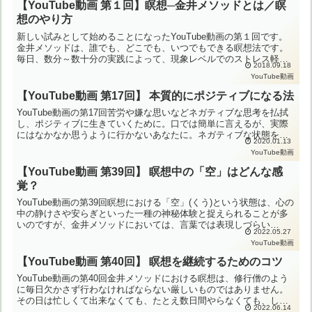
【YouTube動画 第１回】瞑想─金井メソッドとは／瞑
想のやり方
新しい試みとして始めることになったYouTube動画の第１回です。
金井メソッドは、誰でも、どこでも、いつでもできる瞑想法です。
毎日、数分～数十分の実践によって、現象レベルでのストレス軽減
2018.09.18
や能力向上を実現すると同時に、自己革新と真理探求の道を...
YouTube動画
【YouTube動画 第17回】 本質的にポジティブになる法
YouTube動画の第17回苦労や嫌な思いなどネガティブな思考を払拭
し、ポジティブに生きていくために。口では簡単に言えるが、実際
にはなかなか思うように行かないあなたに。ネガティブな状態を分
2020.01.13
析し、ポジティブな思考への転換するために。
YouTube動画
【YouTube動画 第39回】 瞑想中の「空」はどんな感
覚？
YouTube動画の第39回瞑想における「空」(くう)という状態は、心の
中の静けさや安らぎといった一種の神秘体験と捉えられることが多
いのですが、金井メソッドにおいては、言葉では表現しづらい
2022.05.27
「空」(から)の感覚を指します。
YouTube動画
【YouTube動画 第40回】 瞑想を継続するためのコツ
YouTube動画の第40回金井メソッドにおける瞑想は、修行僧のよう
に毎日欠かさず行わなければならない厳しいものではありません。
その日は忙しくて出来なくても、たとえ数日間やらなくても、しば
2022.06.14
らくやってなかったからやろうと思えれば、それは継続し...