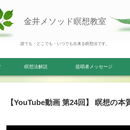
金井メソッド瞑想教室
誰でも・どこでも・いつでも出来る瞑想法です。
方
瞑想法解説
提唱者メッセージ
【YouTube動画 第24回】 瞑想