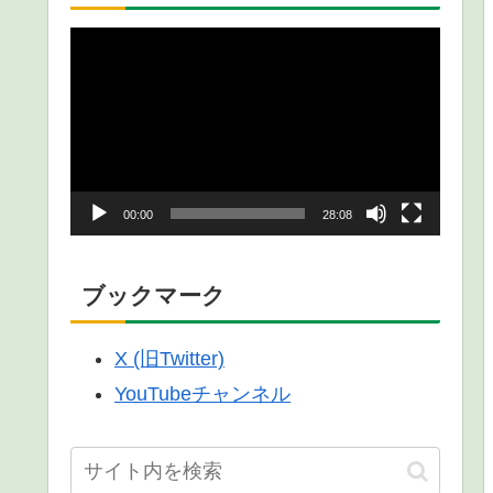
動
画
プ
レ
ー
00:00
28:08
ヤ
ー
ブックマーク
X (旧Twitter)
YouTubeチャンネル