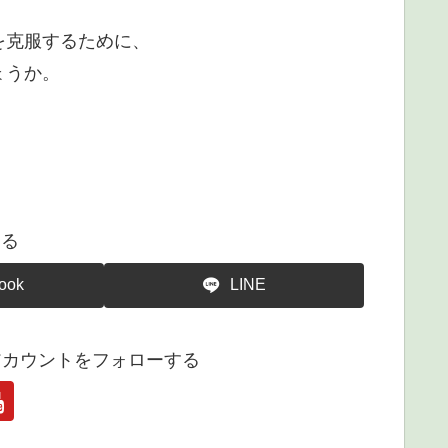
。
を克服するために、
ょうか。
。
する
ook
LINE
アカウントをフォローする