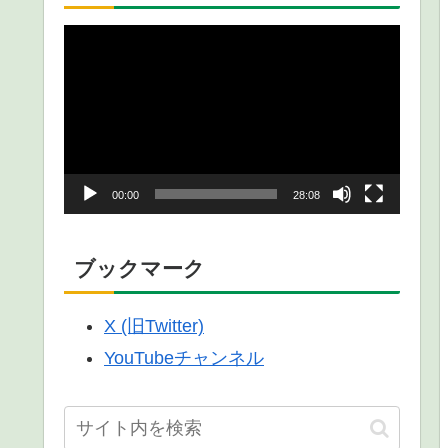
動
画
プ
レ
ー
00:00
28:08
ヤ
ー
ブックマーク
X (旧Twitter)
YouTubeチャンネル