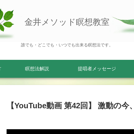
金井メソッド瞑想教室
誰でも・どこでも・いつでも出来る瞑想法です。
方
瞑想法解説
提唱者メッセージ
【YouTube動画 第42回】 激動の