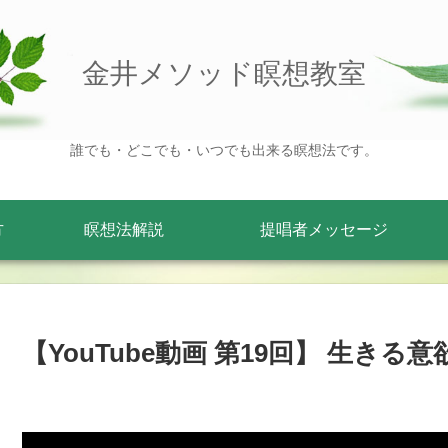
金井メソッド瞑想教室
誰でも・どこでも・いつでも出来る瞑想法です。
方
瞑想法解説
提唱者メッセージ
【YouTube動画 第19回】 生き