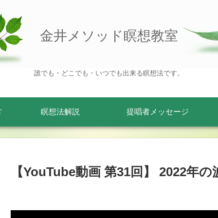
金井メソッド瞑想教室
誰でも・どこでも・いつでも出来る瞑想法です。
方
瞑想法解説
提唱者メッセージ
【YouTube動画 第31回】 2022年