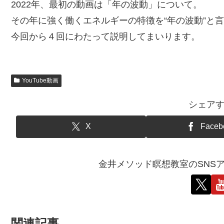
2022年、最初の動画は「年の波動」について。
その年に強く働くエネルギーの特徴を“年の波動”と
今回から４回にわたって説明してまいります。
YouTube動画
シェア
X
Faceb
金井メソッド瞑想教室のSNS
関連記事