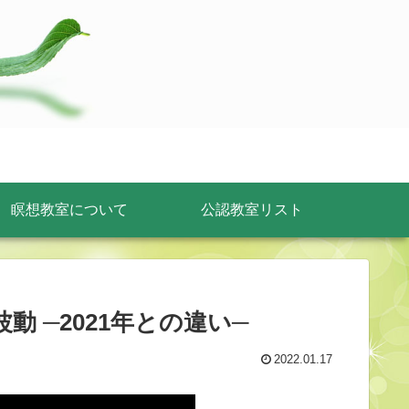
瞑想教室について
公認教室リスト
の波動 ─2021年との違い─
2022.01.17