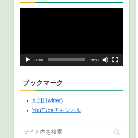
動
画
プ
レ
ー
00:00
28:08
ヤ
ー
ブックマーク
X (旧Twitter)
YouTubeチャンネル