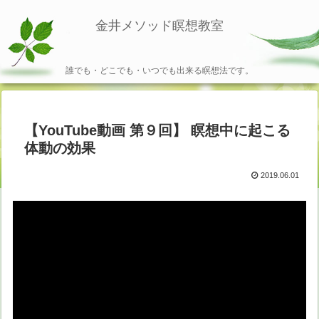
金井メソッド瞑想教室
誰でも・どこでも・いつでも出来る瞑想法です。
【YouTube動画 第９回】 瞑想中に起こる
体動の効果
2019.06.01