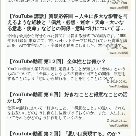
ない介護に向き合うとき、どのような事に気をつけたほうがいいの
2020.07.08
か。また、介護を続けていく上でいかに心と体の負担を軽...
YouTube動画
【YouTube 講話】質疑応答回 ～人生に多大な影響を与
えるような経験と「偶然・必然・運命・天命・大いな
る意思・使命」などとの関係・意味づけについて ほか
1999年10月 東京
今回は会員から寄せられた質問に回答する形式での講話です。1999
年10月録音 東京にて。古いカセットテープに残されていた貴重な講
話を、AIで文字起こし・字幕付き動画にしました。本当の意味で瞑
2026.08.06
想を深めたい方は、ぜひ最後までご覧ください。▼主な...
YouTube動画
【YouTube動画 第1２回】 全体性とは何か？
YouTube動画の第12回明確に定義することが難しい「全体」という
ものについて。「全体」というものの範囲や日常との関係、瞑想を
することにより「想いから離れる」ことを行うことについて。
2019.09.01
YouTube動画
【YouTube動画 第６回】 好きなことと得意なことの活
かし方
仕事や趣味において「好きなこと」「得意なこと」の違い。それら
をお互いにどのように自らに位置づけておくのか。また、人生にお
いてそれらがどのように作用していくのか。
2019.04.11
YouTube動画
【YouTube動画 第２回】「思いは実現する」のか？