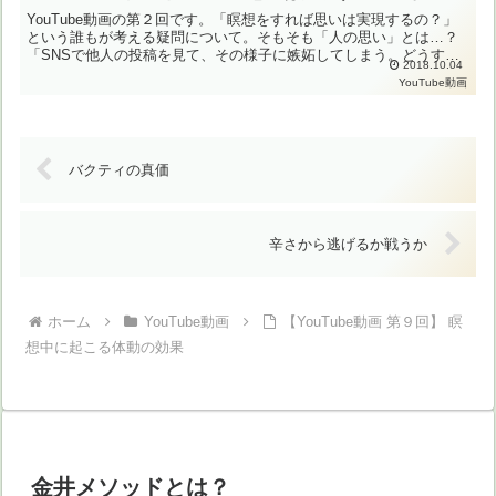
YouTube動画の第２回です。「瞑想をすれば思いは実現するの？」
という誰もが考える疑問について。そもそも「人の思い」とは…？
「SNSで他人の投稿を見て、その様子に嫉妬してしまう。どうすれ
2018.10.04
ばいいのでしょう？」という質問にもお答えします。動画...
YouTube動画
バクティの真価
辛さから逃げるか戦うか
ホーム
YouTube動画
【YouTube動画 第９回】 瞑
想中に起こる体動の効果
金井メソッドとは？