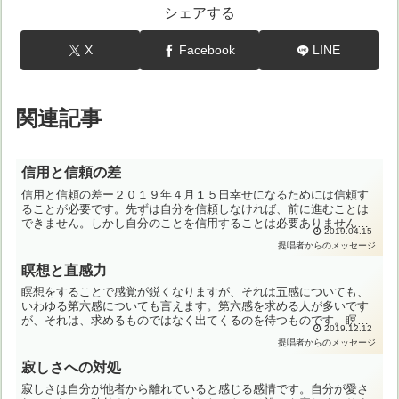
シェアする
X
Facebook
LINE
関連記事
信用と信頼の差
信用と信頼の差ー２０１９年４月１５日幸せになるためには信頼す
ることが必要です。先ずは自分を信頼しなければ、前に進むことは
できません。しかし自分のことを信用することは必要ありません。
2019.04.15
信頼と信用の差は何でしょうか？信頼とは、その意図がプラスを
提唱者からのメッセージ
生...
瞑想と直感力
瞑想をすることで感覚が鋭くなりますが、それは五感についても、
いわゆる第六感についても言えます。第六感を求める人が多いです
が、それは、求めるものではなく出てくるのを待つものです。瞑想
2019.12.12
は求めるものを得るための方法ではありません。もちろん幸せを
提唱者からのメッセージ
求...
寂しさへの対処
寂しさは自分が他者から離れていると感じる感情です。自分が愛さ