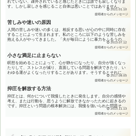
れていない、疎外されていると感じたときには誰でも寂しくなりま
す。しかし寂しさを感じること自体は悪いことではありません。寂
2021.01.10
しくなるのは人間として豊かな気持ちを持っていることの現れな
提唱者からのメッセージ
の...
苦しみや迷いの原因
人間の苦しみや迷いの多くは、相反する思いが心の中に同時に存在
することによって生まれます。私のところに以下のような苦しみを
抱える人がやってきました。「夫が毎日にように暴力をふるうので
2013.07.12
いつか自分は殺されてしまうだろう。けれども離婚したら食べて
提唱者からのメッセージ
い...
小さな満足に止まらない
瞑想を始めることによって、心が静かになったり、自分が強くなっ
たりして、ストレスが減り、直面している問題を解決できたり、い
わゆる運がよくなったりすることがあります。そうするとそれに満
2017.08.05
足して、同じような意識や気持ちで瞑想を続けることになりがち
提唱者からのメッセージ
で...
抑圧を解放する方法
抑圧とは、何かについて我慢したときに発生します。自分の感情や
考え、または行動を、思うように解放できなかったために起きるの
です。抑圧という問題の根本解決には、我慢を強いられた問題その
2015.11.13
ものよりも、思い通りにできないことによってなぜ抑圧が生まれ
提唱者からのメッセージ
た...