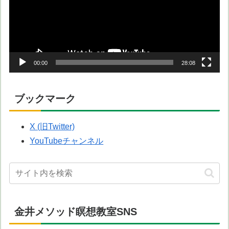
レ
ー
ヤ
ー
00:00
28:08
ブックマーク
X (旧Twitter)
YouTubeチャンネル
金井メソッド瞑想教室SNS