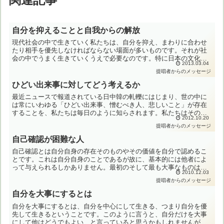
自分を抑えることと自我からの解放
現代社会の中で生きていく私たちは、自分を抑え、まわりに合わせ
たり相手を優先しなければならない場面が多いものです。それが社
会の中でうまく生きていくうえで必要なのです。特に日本の文化の
2013.03.04
なかでは和が重視され、往々にして意見の違いが人間的な対立に
提唱者からのメッセージ
な...
ひどい出来事に対してどう考えるか
最近ニュースで報道されている日中韓の軋轢にはじまり、世の中に
は常にいわゆる「ひどい出来事、憎むべき人、悲しいこと」が存在
することを、私たちは毎日のように知らされます。私たちはそのよ
2012.10.20
うな情報に接すると、心が動きますが、その内容は多くの場合
提唱者からのメッセージ
に、...
自己確認が困難な人
自己確認とは自分自身の存在そのものやその価値を自分で認めるこ
とです。これは自分自身のことであるが故に、基本的には他者によ
って与えられるしかありません。最初のそして最も大事なものは親
2010.12.03
から子に与えられる愛情を通して得る自己確認です。子供時代に
提唱者からのメッセージ
親...
自分を大事にするとは
自分を大事にするとは、自分を中心にして生きる、つまり自分を優
先して生きるということです。このように言うと、自分だけを大事
にして他はどうでもよい、と言っていると思うかもしれませんが、