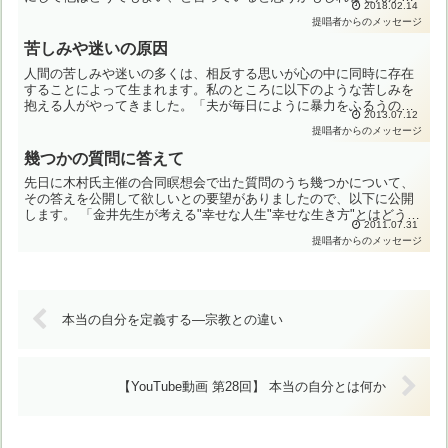
2018.02.14
そうではありません。自分にとってプラスになることを求め、マ
提唱者からのメッセージ
イ...
苦しみや迷いの原因
人間の苦しみや迷いの多くは、相反する思いが心の中に同時に存在
することによって生まれます。私のところに以下のような苦しみを
抱える人がやってきました。「夫が毎日にように暴力をふるうので
2013.07.12
いつか自分は殺されてしまうだろう。けれども離婚したら食べて
提唱者からのメッセージ
い...
幾つかの質問に答えて
先日に木村氏主催の合同瞑想会で出た質問のうち幾つかについて、
その答えを公開して欲しいとの要望がありましたので、以下に公開
します。 「金井先生が考える"幸せな人生"幸せな生き方"とはどうい
2011.07.31
うものでしょう？」【答え】幸せの内容は、万人に共通して...
提唱者からのメッセージ
本当の自分を定義する―宗教との違い
【YouTube動画 第28回】 本当の自分とは何か