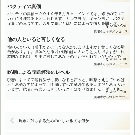
い...
バクティの真価
バクティの真価ー２０１９年５月８日 インドでは、修行の道（ヨ
ガ）に３種類あるといわれます。カルマヨガ、ギャンヨガ、バクテ
ィヨガの三つです。カルマヨガとは行為によって悟りを開く道、ギ
2019.05.08
ャンヨガとは知識によって悟りを開く道、そしてバクティとは愛
提唱者からのメッセージ
に...
他の人といると苦しくなる
他の人といて（相手がどのような人かによりますが）苦しくなる場
合があります。具体的な原因や理由はいろいろとあり得ますが、根
本的な原因は、相手に対してあなたの心が開かれていないからで
2014.09.18
す。相手に対して心を開いていないと自分が苦しくなるだけでな
提唱者からのメッセージ
く、...
瞑想による問題解決のレベル
瞑想によって問題解決が可能になると言うと、瞑想さえしていれば
不可思議な力によって、問題はすべて解決できるはずだと思う人が
います。結論から言えばそういうことはあり得ません。ずっと以前
2021.06.28
のことですが、驚くべきことに、瞑想しているのに自動車事故に
提唱者からのメッセージ
あ...
現象に対応するための正しい根拠は何か