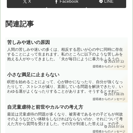
X
Facebook
LINE
関連記事
苦しみや迷いの原因
人間の苦しみや迷いの多くは、相反する思いが心の中に同時に存在
することによって生まれます。私のところに以下のような苦しみを
抱える人がやってきました。「夫が毎日にように暴力をふるうので
2013.07.12
いつか自分は殺されてしまうだろう。けれども離婚したら食べて
提唱者からのメッセージ
い...
小さな満足に止まらない
瞑想を始めることによって、心が静かになったり、自分が強くなっ
たりして、ストレスが減り、直面している問題を解決できたり、い
わゆる運がよくなったりすることがあります。そうするとそれに満
2017.08.05
足して、同じような意識や気持ちで瞑想を続けることになりがち
提唱者からのメッセージ
で...
自児童虐待と前世やカルマの考え方
最近は児童虐待の問題が多くなり、被害者であるその子どもが何故
そのようなひどい体験をしなければならないのか、それについて考
えた方から質問を受けました。その方が到達した答えは、その子ど
2016.07.04
もが、なにか前世で悪いことをし、そのカルマを今生で解消して
提唱者からのメッセージ