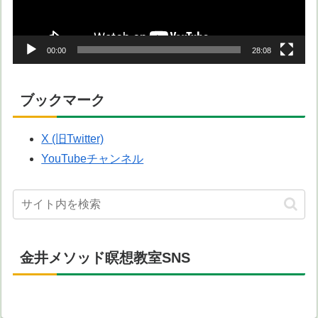
ヤ
ー
00:00
28:08
ブックマーク
X (旧Twitter)
YouTubeチャンネル
金井メソッド瞑想教室SNS