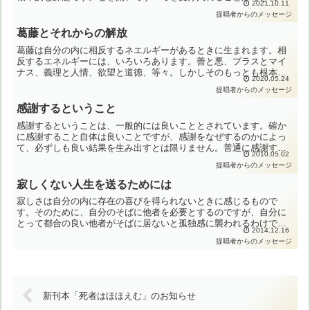
2021.10.11
ば、それ以上求めるべきものはありません。しかし心を開くことは
提唱者からのメッセージ
大...
葛藤とそれからの解放
葛藤は自分の内に相反するネエルギーがあるときに生まれます。相
反するエネルギーには、いろいろあります。善と悪、プラスとマイ
ナス、義理と人情、欲望と道徳、等々。しかしそのもっとも根本的
2020.05.24
なものは、「不安」と自分の内に湧き上がる「求める心」の葛藤
提唱者からのメッセージ
で...
感謝するということ
感謝するということは、一般的には良いこととされています。確か
に感謝すること自体は良いことですが、感謝をなぜするのかによっ
て、必ずしも良い結果を生み出すとは限りません。普通に感謝する
2010.05.02
と言うときは、その感謝は自我から生まれたものです。すなわ
提唱者からのメッセージ
ち、...
寂しくない人生を送るためには
寂しさは自分の内に存在の喜びを得られないときに感じるもので
す。そのために、自分のそばに他者を必要とするのですが、自分に
とって都合の良い他者がそばに居ないと孤独感に襲われるわけで
2014.12.16
す。ですから、寂しさから逃れるためには、そばに他者がいるよう
提唱者からのメッセージ
にす...
新刊本「死者はほほえむ」のお知らせ