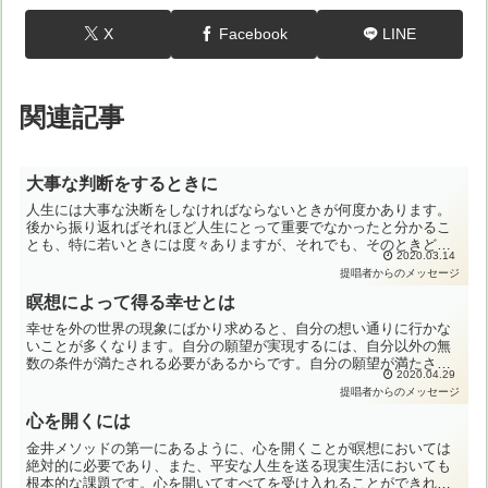
X
Facebook
LINE
関連記事
大事な判断をするときに
人生には大事な決断をしなければならないときが何度かあります。
後から振り返ればそれほど人生にとって重要でなかったと分かるこ
とも、特に若いときには度々ありますが、それでも、そのときどき
2020.03.14
その時の自分が判断しなければなりませんから、どのような人に
提唱者からのメッセージ
と...
瞑想によって得る幸せとは
幸せを外の世界の現象にばかり求めると、自分の想い通りに行かな
いことが多くなります。自分の願望が実現するには、自分以外の無
数の条件が満たされる必要があるからです。自分の願望が満たされ
2020.04.29
ない、時として傷つく、そういうことが起きると多くの人が、心
提唱者からのメッセージ
を...
心を開くには
金井メソッドの第一にあるように、心を開くことが瞑想においては
絶対的に必要であり、また、平安な人生を送る現実生活においても
根本的な課題です。心を開いてすべてを受け入れることができれ