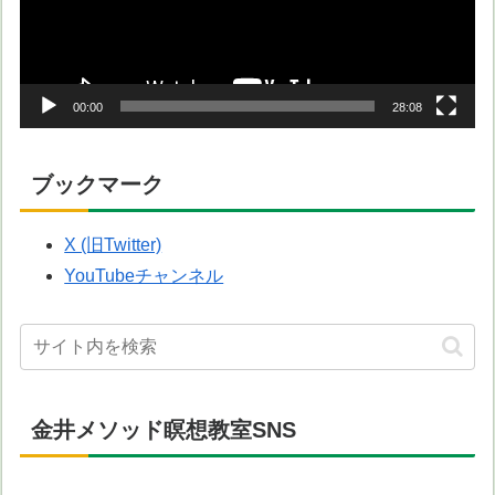
ー
ヤ
ー
00:00
28:08
ブックマーク
X (旧Twitter)
YouTubeチャンネル
金井メソッド瞑想教室SNS