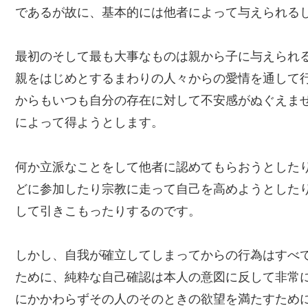
であるが故に、基本的には他者によって与えられる
最初のそして最も大事なものは親から子に与えられ
親をはじめとするまわりの人々からの愛情を通して
からもいつも自分の存在に対して不安感がぬぐえま
によって得ようとします。
何か立派なことをして他者に認めてもらおうとした
どに参加したり宗教に走って自己を高めようとした
して引きこもったりするのです。
しかし、自我が確立してしまってからの行為はすべ
ために、純粋な自己確認は本人の意図に反して非常
にかかわらずその人のそのときの欲望を満たすため