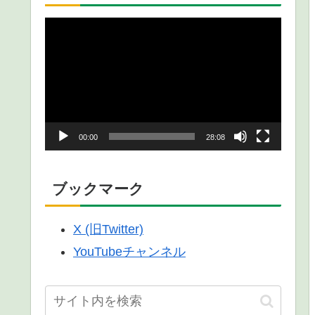
動
画
プ
レ
ー
00:00
28:08
ヤ
ー
ブックマーク
X (旧Twitter)
YouTubeチャンネル