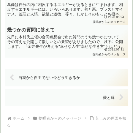
葛藤は自分の内に相反するネエルギーがあるときに生まれます。相
反するエネルギーには、いろいろあります。善と悪、プラスとマイ
ナス、義理と人情、欲望と道徳、等々。しかしそのもっとも根本的
2020.05.24
なものは、「不安」と自分の内に湧き上がる「求める心」の葛藤
提唱者からのメッセージ
で...
幾つかの質問に答えて
先日に木村氏主催の合同瞑想会で出た質問のうち幾つかについて、
その答えを公開して欲しいとの要望がありましたので、以下に公開
します。 「金井先生が考える"幸せな人生"幸せな生き方"とはどうい
2011.07.31
うものでしょう？」【答え】幸せの内容は、万人に共通して...
提唱者からのメッセージ
自我から自由でない今どう生きるか
愛と縁
ホーム
提唱者からのメッセージ
苦しみの原因を知
る