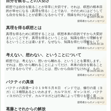
自分を観ることの大切さ
瞑想では自分を観ることが非常に大切です。それは、瞑想の根本目
的が幸せになる（真理を悟る）ことであり、そのためにはどうして
も自分を知ることが必要になるからです。視線を向けなければ見る
2017.06.30
ことができないのと同じく、意識を自分に向けなければ自分を知
提唱者からのメッセージ
り...
真理を得る瞑想とは
真理を得るために瞑想することは、瞑想本来の目的ですから大変好
ましいことです。真理を得るということは、知識を得たり理解をす
るということとは違います。なぜなら、知識を得たり理解をして
2015.02.18
も、その人の在り方は変わらないからです。真理を得るとは、真理
提唱者からのメッセージ
に...
考えない、想わない、ということについて
瞑想では、考えない、想いから離れる、ということを重視します。
それは、想いから離れることによってだけ、本来の自分を観ること
ができるからです。このことは、想いから自由でなければ、ものご
2015.08.05
との真実は観えないことを意味しています。たとえば、ある対象
提唱者からのメッセージ
に...
バクティの真価
バクティの真価ー２０１９年５月８日 インドでは、修行の道（ヨ
ガ）に３種類あるといわれます。カルマヨガ、ギャンヨガ、バクテ
ィヨガの三つです。カルマヨガとは行為によって悟りを開く道、ギ
2019.05.08
ャンヨガとは知識によって悟りを開く道、そしてバクティとは愛
提唱者からのメッセージ
に...
葛藤とそれからの解放