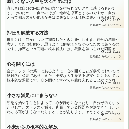
寂しくない人生を送るためには
寂しさは自分の内に存在の喜びを得られないときに感じるもので
す。そのために、自分のそばに他者を必要とするのですが、自分に
とって都合の良い他者がそばに居ないと孤独感に襲われるわけで
2014.12.16
す。ですから、寂しさから逃れるためには、そばに他者がいるよう
提唱者からのメッセージ
にす...
抑圧を解放する方法
抑圧とは、何かについて我慢したときに発生します。自分の感情や
考え、または行動を、思うように解放できなかったために起きるの
です。抑圧という問題の根本解決には、我慢を強いられた問題その
2015.11.13
ものよりも、思い通りにできないことによってなぜ抑圧が生まれ
提唱者からのメッセージ
た...
心を開くには
金井メソッドの第一にあるように、心を開くことが瞑想においては
絶対的に必要であり、また、平安な人生を送る現実生活においても
根本的な課題です。心を開いてすべてを受け入れることができれ
2021.10.11
ば、それ以上求めるべきものはありません。しかし心を開くことは
提唱者からのメッセージ
大...
小さな満足に止まらない
瞑想を始めることによって、心が静かになったり、自分が強くなっ
たりして、ストレスが減り、直面している問題を解決できたり、い
わゆる運がよくなったりすることがあります。そうするとそれに満
2017.08.05
足して、同じような意識や気持ちで瞑想を続けることになりがち
提唱者からのメッセージ
で...
不安からの根本的な解放