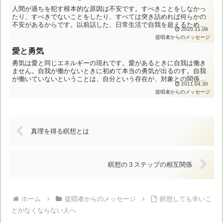
人間が過ちを犯す根本的な原因は不安です。すべきことをしなかっ
たり、すべきでないことをしたり、すべては突き詰めれば何らかの
不安があるからです。以前話した、日常生活で自我を超えるために
2020.11.08
努力すべき道、カルマ・ヨガにしろギャン・ヨガにしろバクテ
提唱者からのメッセージ
ィ・...
愛と勇気
勇気は愛と同じエネルギーの現れです。愛があるときに自我は働き
ません。自我が働かないときに初めて本当の勇気が出るのす。自我
が働いていないということは、自分という存在が、対象との関係か
2011.04.30
ら自由であることを意味します。ですから、自分のすべきことが
提唱者からのメッセージ
明...
真理を得る瞑想とは
瞑想の３ステップの相互関係
ホーム
提唱者からのメッセージ
瞑想しても辛いこ
とがなくならない人へ