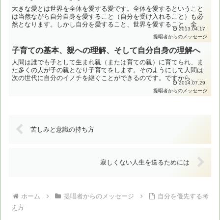
大きな愛とは世界を全体を愛する愛です。全体を愛するということ
は当然ながら自分自身を愛すること（自分を受け入れること）も必
然となります。しかし自分を愛すること、世界を愛すること、全体
2013.04.17
を愛することは難しいことです。それに比較して、何か特定の対
提唱者からのメッセージ
象...
子育ての基本、親への理解、そして自分自身の理解へ
人間は誰でも子として生まれ親（または育ての親）に育てられ、ま
た多くの人が子の親となり子育てをします。そのようにして人間は
次の世代に自分のイノチを継ぐことができるのです。ですから、親
2014.07.29
の子に対する影響は、特に幼い間から青年期までは絶対的なもの
提唱者からのメッセージ
と...
苦しみと意識の持ち方
寂しくない人生を送るためには
ホーム
提唱者からのメッセージ
自分を優先する考
え方