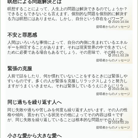
瞑想による問題解決とは
瞑想することによって、人生上の問題は解決できるのでしょうか？
できるともできないとも言えます。個別的な問題を個別的に解決す
る力は瞑想にはありません。しかし、自分という存在をパワーアッ
2020.10.04
プすることによって、全体的に状況を改善していくことは可能で
提唱者からのメッセージ
す...
不安と罪悪感
人間はいろいろな事情によって、自分の内側に生まれているエネル
ギーを抑圧することがあります。それは現実世界の中で生きていく
ために必要である場合もあるでしょう。その意味で、その時々の自
2011.02.28
分の内側で生まれたエネルギーを抑圧することは、必ずしも悪い
提唱者からのメッセージ
こ...
緊張の克服
人前で話をしたり、何か慣れていないことをするときには緊張しや
すいものです。多くの人が緊張を克服しリラックスしようと努力し
ますがうまくいきません。それは緊張しているうえにさらにリラッ
2010.08.31
クスしようという自分の欲望に捉われるからです。緊張から自由
提唱者からのメッセージ
に...
同じ過ちを繰り返す人へ
同じ失敗や過ちや苦しみを何度も繰り返す人がいます。その人の性
格や傾向、置かれている状況その他によってその内容は様々です
が、同じ失敗を繰り返していることは根本的な問題がその人にある
2016.02.20
ことを示唆しています。同じことを繰り返しているといっても、本
提唱者からのメッセージ
人...
小さな愛から大きな愛へ