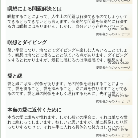
提唱者からのメッセージ
否...
瞑想による問題解決とは
瞑想することによって、人生上の問題は解決できるのでしょうか？
できるともできないとも言えます。個別的な問題を個別的に解決す
る力は瞑想にはありません。しかし、自分という存在をパワーアッ
2020.10.04
プすることによって、全体的に状況を改善していくことは可能で
提唱者からのメッセージ
す...
瞑想とダイビング
暑い季節になり、海などでダイビングを楽しむ人もいることでしょ
う。瞑想は海などに潜ることと似ている点があります。ダイビング
をするとわかりますが、最初に感じるのは浮遊感です。瞑想をする
2011.06.30
と浮揚感が出てくることが多いものです。それは体内のエネルギ
提唱者からのメッセージ
ー...
愛と縁
愛と縁には深い関係があります。その関係を理解することによっ
て、愛を得ること、愛を深めること、逆に縁を作り出すことができ
るのです。愛と縁の関係を正しく理解するために、先ずは愛という
2017.02.07
言葉、縁という言葉の意味を理解する必要があります。愛とは、あ
提唱者からのメッセージ
る...
本当の愛に近付くために
本当の愛に誰もが憧れます。しかし殆どの場合に、それは単なる憧
れに終わってしまいます。欲しいと思いますが、単に想像したり願
ったりするだけで、それを手に入れる具体的な努力はしないので
2010.12.31
す。その努力が大変だからというよりも、どのような努力をすれば
提唱者からのメッセージ
良...