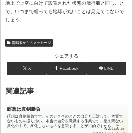
地上で上空に向けて設置された状態の飛行船と同じこと
で、いつまで経っても地球が丸いことは見えてこないで
しょう。
提唱者からのメッセージ
シェアする
X
Facebook
LINE
関連記事
瞑想は真剣勝負
瞑想は真剣勝負です。そのときそのときの自分と正対して、本質で
ないものを振り払い、本当の自分を意識する作業です。絶え間ない
変化の中で、変化しないものを意識することが目的ですから、その
2021.07.25
ときだけ、その瞬間だけで、そこに存在するものを意識できるか